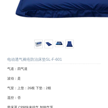
电动透气褥疮防治床垫SL-F-601
气道：四气道
波动：是
气室：上垫：26根 下垫：2根
遥控：否
带床罩 CPR快速排气 智能气泵